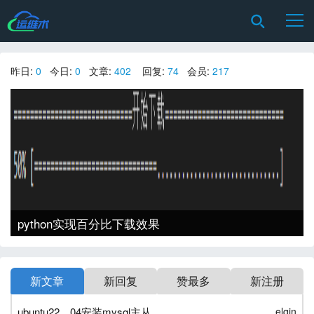
昨日:
0
今日:
0
文章:
402
回复:
74
会员:
217
python实现百分比下载效果
新文章
新回复
赞最多
新注册
ubuntu22。04安装mysql主从
elgin