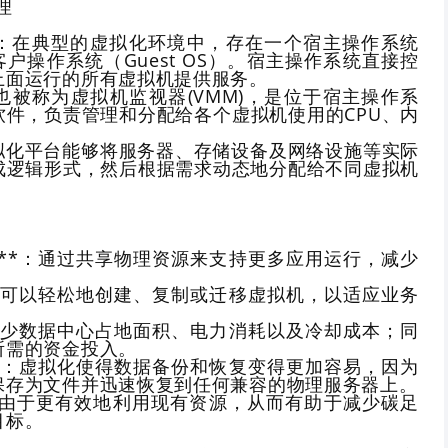
理
**：在典型的虚拟化环境中，存在一个宿主操作系统
个客户操作系统（Guest OS）。宿主操作系统直接控
上面运行的所有虚拟机提供服务。
or**：也被称为虚拟机监视器(VMM)，是位于宿主操作系
软件，负责管理和分配给各个虚拟机使用的CPU、内
：虚拟化平台能够将服务器、存储设备及网络设施等实际
成逻辑形式，然后根据需求动态地分配给不同虚拟机
用率**：通过共享物理资源来支持更多应用运行，减少
。
**：可以轻松地创建、复制或迁移虚拟机，以适应业务
*：减少数据中心占地面积、电力消耗以及冷却成本；同
所需的资金投入。
复**：虚拟化使得数据备份和恢复变得更加容易，因为
保存为文件并迅速恢复到任何兼容的物理服务器上。
T**：由于更有效地利用现有资源，从而有助于减少碳足
目标。