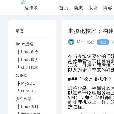
首页
动态
版块
博客
虚拟化技术：构建
动态
Mr丶点心
关注
linux运维
├ linux命令
在当今快速变化的I
├ linux服务
高效地管理其计算资
现这一目标方面发挥
└ shell脚本
以及为企业带来的好
数据库
### 什么是虚拟化？
├ MySQL
虚拟化是一种通过软
└ ORACLE
以在单一物理服务器
VM），每个实例都
资料分享
的物理机器上一样。
护过程。
├ linux资料