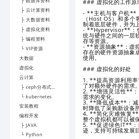
├ 数据库资料
### 虚拟化的工作原
├ 云计算资料
- **主机与客户机
（Host OS）和多
├ 大数据资料
制着底层硬件，并为
├ 虚拟化资料
- **Hypervis
统与硬件之间的一层
├ 编程资料
存等资源。
- **资源抽象**
└ VIP资源
存在的硬件资源抽象
使用。
大数据
虚拟化
### 虚拟化的好处
云计算
1. **提高资源利
了对额外硬件的需求
├ ceph分布式存储
2. **增强灵活性
需求的变化。
└ kubernetes
3. **降低成本*
安装教程
时降低了采购新设备
4. **简化灾难恢
编程开发
整个虚拟机都可以被
5. **促进绿色I
├ JAVA
迹，支持可持续发展
└ Python