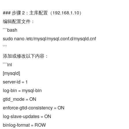
### 步骤 2：主库配置（192.168.1.10）
编辑配置文件：
```bash
sudo nano /etc/mysql/mysql.conf.d/mysqld.cnf
```
添加或修改以下内容：
```ini
[mysqld]
server-id = 1
log-bin = mysql-bin
gtid_mode = ON
enforce-gtid-consistency = ON
log-slave-updates = ON
binlog-format = ROW