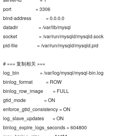
port = 3306
bind-address = 0.0.0.0
datadir = /var/lib/mysql
socket = /var/run/mysqld/mysqld.sock
pid-file = /var/run/mysqld/mysqld.pid
# === 复制相关 ===
log_bin = /var/log/mysql/mysql-bin.log
binlog_format = ROW
binlog_row_image = FULL
gtid_mode = ON
enforce_gtid_consistency = ON
log_slave_updates = ON
binlog_expire_logs_seconds = 604800