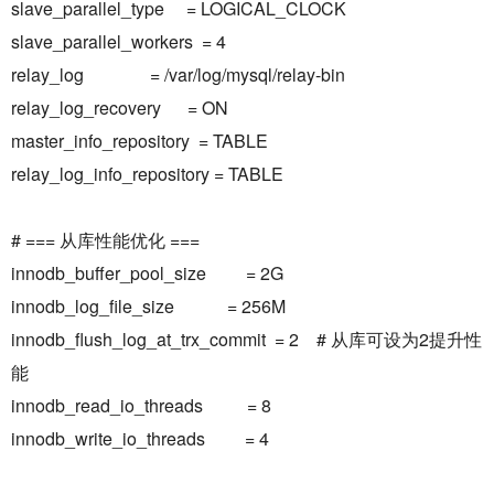
slave_parallel_type = LOGICAL_CLOCK
slave_parallel_workers = 4
relay_log = /var/log/mysql/relay-bin
relay_log_recovery = ON
master_info_repository = TABLE
relay_log_info_repository = TABLE
# === 从库性能优化 ===
innodb_buffer_pool_size = 2G
innodb_log_file_size = 256M
innodb_flush_log_at_trx_commit = 2 # 从库可设为2提升性
能
innodb_read_io_threads = 8
innodb_write_io_threads = 4