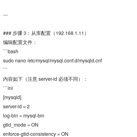
---
### 步骤 3：从库配置（192.168.1.11）
编辑配置文件：
```bash
sudo nano /etc/mysql/mysql.conf.d/mysqld.cnf
```
内容如下（注意 server-id 必须不同）：
```ini
[mysqld]
server-id = 2
log-bin = mysql-bin
gtid_mode = ON
enforce-gtid-consistency = ON