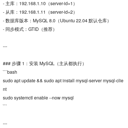
- 主库：192.168.1.10（server-id=1）
- 从库：192.168.1.11（server-id=2）
- 数据库版本：MySQL 8.0（Ubuntu 22.04 默认仓库）
- 同步模式：GTID（推荐）
---
### 步骤 1：安装 MySQL（主从都执行）
```bash
sudo apt update && sudo apt install mysql-server mysql-clie
nt
sudo systemctl enable --now mysql
```
---