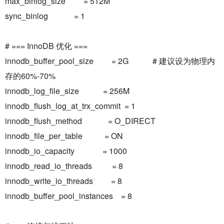
max_binlog_size = 512M
sync_binlog = 1
# === InnoDB 优化 ===
innodb_buffer_pool_size = 2G # 建议设为物理内
存的60%-70%
innodb_log_file_size = 256M
innodb_flush_log_at_trx_commit = 1
innodb_flush_method = O_DIRECT
innodb_file_per_table = ON
innodb_io_capacity = 1000
innodb_read_io_threads = 8
innodb_write_io_threads = 8
innodb_buffer_pool_instances = 8