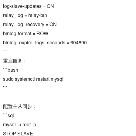
log-slave-updates = ON
relay_log = relay-bin
relay_log_recovery = ON
binlog-format = ROW
binlog_expire_logs_seconds = 604800
```
重启服务：
```bash
sudo systemctl restart mysql
```
配置主从同步：
```sql
mysql -u root -p
STOP SLAVE;