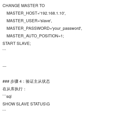
CHANGE MASTER TO
MASTER_HOST='192.168.1.10',
MASTER_USER='slave',
MASTER_PASSWORD='your_password',
MASTER_AUTO_POSITION=1;
START SLAVE;
```
---
### 步骤 4：验证主从状态
在从库执行：
```sql
SHOW SLAVE STATUS\G
```