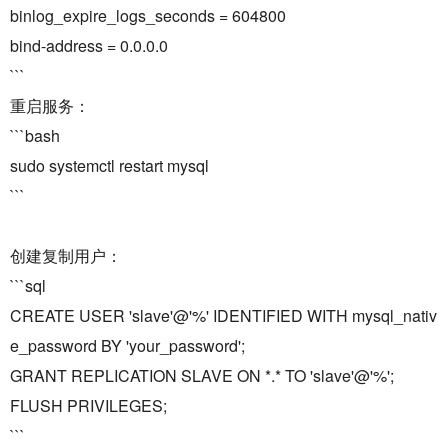
binlog_expire_logs_seconds = 604800
bind-address = 0.0.0.0
```
重启服务：
```bash
sudo systemctl restart mysql
```
创建复制用户：
```sql
CREATE USER 'slave'@'%' IDENTIFIED WITH mysql_nativ
e_password BY 'your_password';
GRANT REPLICATION SLAVE ON *.* TO 'slave'@'%';
FLUSH PRIVILEGES;
```