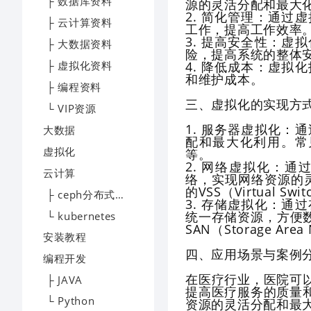
├ 数据库资料
源的灵活分配和最大
2. 简化管理：通
├ 云计算资料
工作，提高工作效率
3. 提高安全性：
├ 大数据资料
险，提高系统的整体
├ 虚拟化资料
4. 降低成本：虚
和维护成本。
├ 编程资料
三、虚拟化的实现方
└ VIP资源
1. 服务器虚拟化
大数据
配和最大化利用。常见
虚拟化
等。
2. 网络虚拟化：
云计算
络，实现网络资源的灵
的VSS（Virtual Swi
├ ceph分布式存储
3. 存储虚拟化：
统一存储资源，方便
└ kubernetes
SAN（Storage Are
安装教程
四、应用场景与案例
编程开发
在医疗行业，医院可
├ JAVA
提高医疗服务的质量
└ Python
资源的灵活分配和最