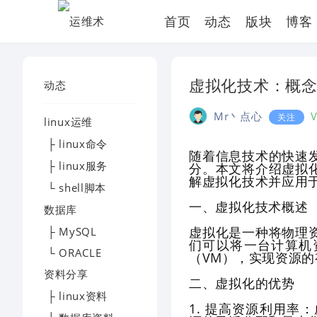
首页
动态
版块
博客
虚拟化技术：概
动态
Mr丶点心
关注
linux运维
├ linux命令
随着信息技术的快速
├ linux服务
分。本文将介绍虚拟
解虚拟化技术并应用
└ shell脚本
一、虚拟化技术概述
数据库
虚拟化是一种将物理
├ MySQL
们可以将一台计算机
└ ORACLE
（VM），实现资源
资料分享
二、虚拟化的优势
├ linux资料
1. 提高资源利用