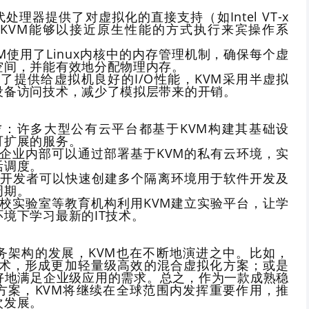
代处理器提供了对虚拟化的直接支持（如Intel VT-x
使得KVM能够以接近原生性能的方式执行来宾操作系
KVM使用了Linux内核中的内存管理机制，确保每个虚
空间，并能有效地分配物理内存。
*：为了提供给虚拟机良好的I/O性能，KVM采用半虚拟
设备访问技术，减少了模拟层带来的开销。
商**：许多大型公有云平台都基于KVM构建其基础设
可扩展的服务。
**：企业内部可以通过部署基于KVM的私有云环境，实
活调度。
**：开发者可以快速创建多个隔离环境用于软件开发及
周期。
*：高校实验室等教育机构利用KVM建立实验平台，让学
境下学习最新的IT技术。
务架构的发展，KVM也在不断地演进之中。比如，
器技术，形成更加轻量级高效的混合虚拟化方案；或是
好地满足企业级应用的需求。总之，作为一款成熟稳
方案，KVM将继续在全球范围内发挥重要作用，推
次发展。