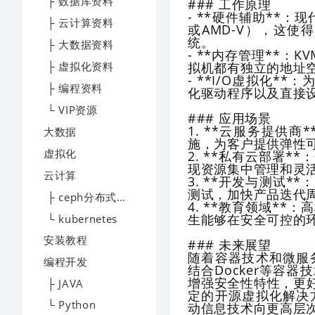
├ 数据库资料
### 工作原理
- **硬件辅助**：现
├ 云计算资料
或AMD-V），这
统。
├ 大数据资料
- **内存管理**：
├ 虚拟化资料
拟机都有独立的地址
- **I/O虚拟化*
├ 编程资料
化驱动程序以及直接
└ VIP资源
### 应用场景
1. **云服务提供
大数据
施，为客户提供弹性
虚拟化
2. **私有云部署
现资源集中管理和灵
云计算
3. **开发与测试
测试，加快产品迭代
├ ceph分布式存储
4. **教育领域*
生能够在安全可控的环
└ kubernetes
安装教程
### 未来展望
随着容器技术和微服
编程开发
结合Docker等容
增强安全性特性，更
├ JAVA
定的开源虚拟化解决
└ Python
动信息技术向更高层