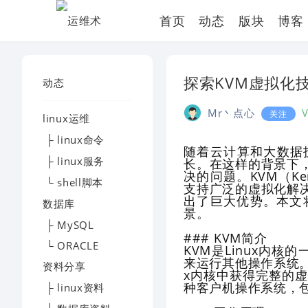
首页
动态
版块
博客
探索KVM虚拟化
动态
Mr丶点心
关注
linux运维
├ linux命令
随着云计算和大数据
├ linux服务
长。在这样的背景下
决的问题。KVM（Kern
└ shell脚本
支持广泛的虚拟化解
出了巨大优势。本文
数据库
景。
├ MySQL
### KVM简介
└ ORACLE
KVM是Linux内核的
来运行其他操作系统。
资料分享
x内核中获得完整的
种客户机操作系统，包括
├ linux资料