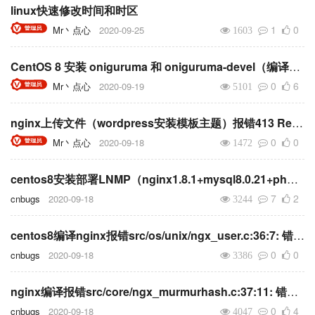
linux快速修改时间和时区
1
0
Mr丶点心
2020-09-25
1603
CentOS 8 安装 oniguruma 和 oniguruma-devel（编译php7.4报错Package 'oniguruma', required by 'virtual:world', not found）
0
6
Mr丶点心
2020-09-19
5101
nginx上传文件（wordpress安装模板主题）报错413 Request Entity Too Large的解决办法
0
0
Mr丶点心
2020-09-18
1472
centos8安装部署LNMP（nginx1.8.1+mysql8.0.21+php7.4.9安装）
7
2
cnbugs
2020-09-18
3244
centos8编译nginx报错src/os/unix/ngx_user.c:36:7: 错误：‘struct crypt_data’没有名为‘current_salt’的成员 cd.current_salt[0] = ~salt[0];的解决办法
0
0
cnbugs
2020-09-18
3386
nginx编译报错src/core/ngx_murmurhash.c:37:11: 错误：this statement may fall through [-Werror=implicit-fallthrough=] h ^= data[2]
0
4
cnbugs
2020-09-18
4047