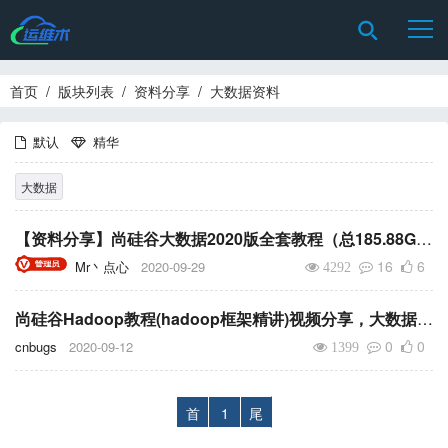
首页
/
版块列表
/
资料分享
/
大数据资料
默认
精华
大数据
【资料分享】尚硅谷大数据2020版全套教程（总185.88G）含源码和笔记
16
6
Mr丶点心
2020-09-29
4292
尚硅谷Hadoop教程(hadoop框架精讲)视频分享，大数据视频分享
0
0
cnbugs
2020-09-12
1399
首
1
尾