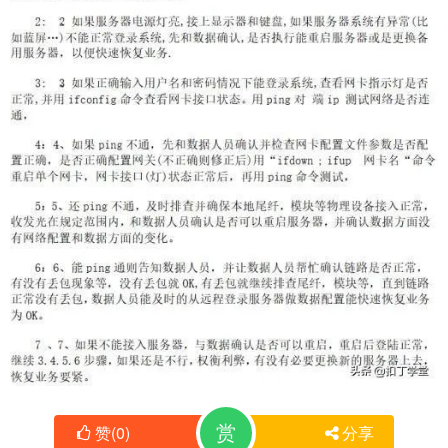
赏
赞
(
0
)
分享