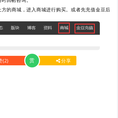
随时回帖咨询。
上方的商城，进入商城进行购买。或者先充值金豆后
赏
赞
(
2
)
分享