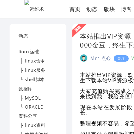
首页
动态
版块
博客
本站推出VIP资
动态
000金豆，终生
linux运维
Mr丶点心
关注
├ linux命令
├ linux服务
本站推出VIP资源，
└ shell脚本
生下载本站VIP资源
数据库
大家充值购买完成之
来找到我，我给充值1
├ MySQL
现在本站在发展阶段
└ ORACLE
长。
资料分享
整理视频不容易，希
├ linux资料