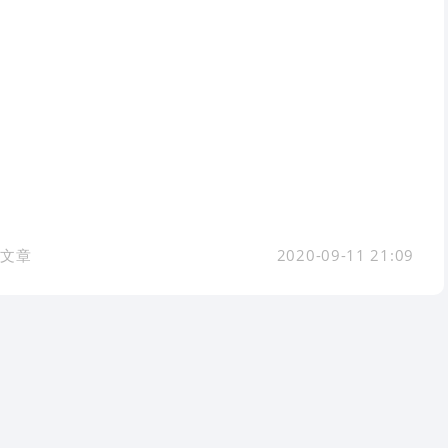
藏文章
2020-09-11 21:09
系站长
鲁ICP备14020536号-5
鲁公网安备 3701120200090
© 2015 - 2026 运维术
Powered by
HadSky
8.5.7