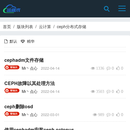
首页
/
版块列表
/
云计算
/
ceph分布式存储
默认
精华
cephadm文件存储
0
0
Mr丶点心
2022-04-14
1336
CEPH故障以其处理方法
0
0
Mr丶点心
2022-04-14
3503
ceph删除osd
0
0
Mr丶点心
2022-03-01
989
使用cephadm安装ceph octopus