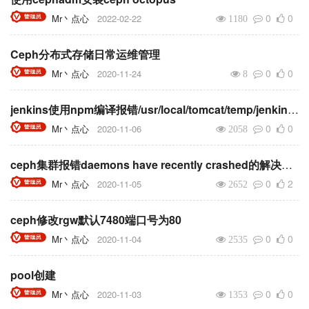
0
0
Mr丶点心
2022-02-22
1180
Ceph分布式存储日常运维管理
0
0
Mr丶点心
2020-11-24
8
jenkins使用npm编译报错/usr/local/tomcat/temp/jenkins2526876756368052376.sh: line 3: npm: command not found的解决办法
0
0
Mr丶点心
2020-11-06
2058
ceph集群报错daemons have recently crashed的解决办法
0
2
Mr丶点心
2020-11-05
2652
ceph修改rgw默认7480端口号为80
0
0
Mr丶点心
2020-11-04
2535
pool创建
0
0
Mr丶点心
2020-11-03
1353