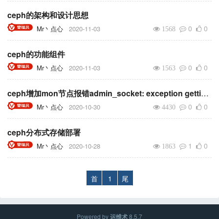
ceph的架构和设计思想
0
0
Mr丶点心
2020-11-03
1568
ceph的功能组件
0
0
Mr丶点心
2020-11-03
1563
ceph增加mon节点报错admin_socket: exception getting command descriptions: [Errno 2] No such file or directory
0
0
Mr丶点心
2020-10-30
4430
ceph分布式存储部署
1
0
Mr丶点心
2020-10-28
1863
首
1
尾
Powered by
运维术
8.5.7