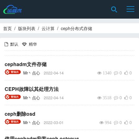
首页
/
版块列表
/
云计算
/
ceph分布式存储
默认
精华
cephadm文件存储
0
0
Mr丶点心
2022-04-14
1340
CEPH故障以其处理方法
0
0
Mr丶点心
2022-04-14
3518
ceph删除osd
0
0
Mr丶点心
2022-03-01
994
使用cephadm安装ceph octopus