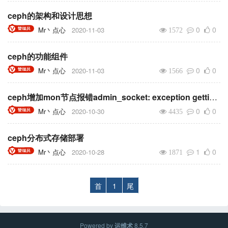
ceph的架构和设计思想
0
0
Mr丶点心
2020-11-03
1572
ceph的功能组件
0
0
Mr丶点心
2020-11-03
1566
ceph增加mon节点报错admin_socket: exception getting command descriptions: [Errno 2] No such file or directory
0
0
Mr丶点心
2020-10-30
4435
ceph分布式存储部署
1
0
Mr丶点心
2020-10-28
1871
首
1
尾
Powered by
运维术
8.5.7