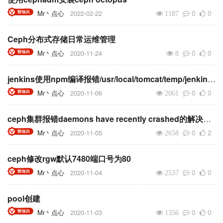
0
0
Mr丶点心
2022-02-22
1187
Ceph分布式存储日常运维管理
0
0
Mr丶点心
2020-11-24
8
jenkins使用npm编译报错/usr/local/tomcat/temp/jenkins2526876756368052376.sh: line 3: npm: command not found的解决办法
0
0
Mr丶点心
2020-11-06
2061
ceph集群报错daemons have recently crashed的解决办法
0
2
Mr丶点心
2020-11-05
2658
ceph修改rgw默认7480端口号为80
0
0
Mr丶点心
2020-11-04
2537
pool创建
0
0
Mr丶点心
2020-11-03
1356