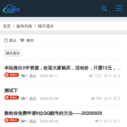
首页
/
版块列表
/
聊天灌水
默认
精华
聊天灌水
本站推出VIP资源，欢迎大家购买，活动价，只需12元，送1000金豆，终生下载本站VIP资源板块的所有资源。
0
2
Mr丶点心
2020-09-11
1231
测试下
0
0
Mr丶点心
2023-03-26
906
教给你免费申请9位QQ靓号的方法——20200929
3
0
Mr丶点心
2020-09-29
9